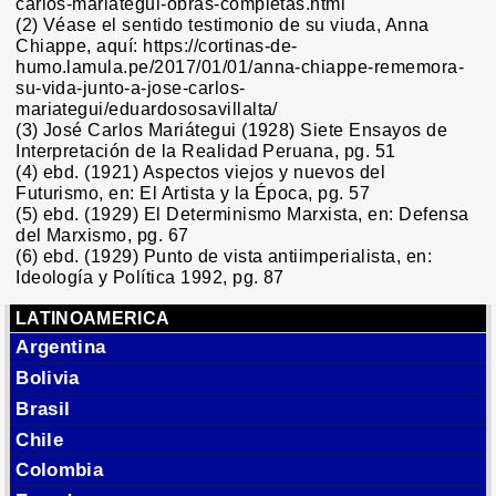
carlos-mariategui-obras-completas.html
(2) Véase el sentido testimonio de su viuda, Anna
Chiappe, aquí:
https://cortinas-de-
humo.lamula.pe/2017/01/01/anna-chiappe-rememora-
su-vida-junto-a-jose-carlos-
mariategui/eduardososavillalta/
(3) José Carlos Mariátegui (1928) Siete Ensayos de
Interpretación de la Realidad Peruana, pg. 51
(4) ebd. (1921) Aspectos viejos y nuevos del
Futurismo, en: El Artista y la Época, pg. 57
(5) ebd. (1929) El Determinismo Marxista, en: Defensa
del Marxismo, pg. 67
(6) ebd. (1929) Punto de vista antiimperialista, en:
Ideología y Política 1992, pg. 87
LATINOAMERICA
Argentina
Bolivia
Brasil
Chile
Colombia