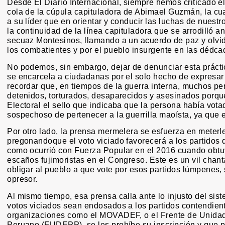
Desde El Diario Internacional, siempre hemos criticado 
cola de la cúpula capituladora de Abimael Guzmán, la cua
a su líder que en orientar y conducir las luchas de nue
la continuidad de la línea capituladora que se arrodilló an
secuaz Montesinos, llamando a un acuerdo de paz y olvi
los combatientes y por el pueblo insurgente en las dédc
No podemos, sin embargo, dejar de denunciar esta práctica
se encarcela a ciudadanas por el solo hecho de expresar
recordar que, en tiempos de la guerra interna, muchos p
detenidos, torturados, desaparecidos y asesinados porque
Electoral el sello que indicaba que la persona había vota
sospechoso de pertenecer a la guerrilla maoísta, ya que 
Por otro lado, la prensa mermelera se esfuerza en meterl
pregonandoque el voto viciado favorecerá a los partidos
como ocurrió con Fuerza Popular en el 2016 cuando obtu
escaños fujimoristas en el Congreso. Este es un vil chanta
obligar al pueblo a que vote por esos partidos lúmpenes,
opresor.
Al mismo tiempo, esa prensa calla ante lo injusto del sist
votos viciados sean endosados a los partidos contendien
organizaciones como el MOVADEF, o el Frente de Unida
Peruano (FUDEPP), se les prohíbe su inscripción y que p