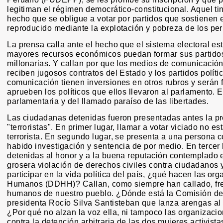
legitiman el régimen democrático-constitucional. Aquel ti
hecho que se obligue a votar por partidos que sostienen e
reproducido mediante la explotación y pobreza de los pe
La prensa calla ante el hecho que el sistema electoral e
mayores recursos económicos puedan formar sus partidos
millonarias. Y callan por que los medios de comunicación
reciben jugosos contratos del Estado y los partidos polít
comunicación tienen inversiones en otros rubros y serán 
aprueben los políticos que ellos llevaron al parlamento. 
parlamentaria y del llamado paraíso de las libertades.
Las ciudadanas detenidas fueron presentadas antes la p
"terroristas". En primer lugar, llamar a votar viciado no es
terrorista. En segundo lugar, se presenta a una persona 
habido investigación y sentencia de por medio. En tercer l
detenidas al honor y a la buena reputación contemplado e
grosera violación de derechos civiles contra ciudadanos 
participar en la vida política del país, ¿qué hacen las o
Humanos (DDHH)? Callan, como siempre han callado, fren
humanos de nuestro pueblo. ¿Dónde está la Comisión 
presidenta Rocío Silva Santisteban que lanza arengas al
¿Por qué no alzan la voz ella, ni tampoco las organizacio
contra la detención arbitraria de las dos mujeres activis