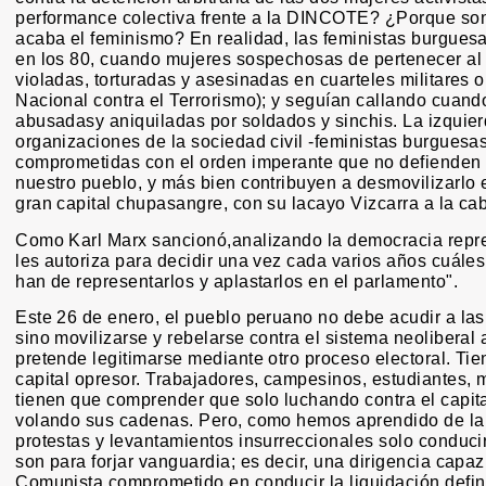
performance colectiva frente a la DINCOTE? ¿Porque s
acaba el feminismo? En realidad, las feministas burguesas
en los 80, cuando mujeres sospechosas de pertenecer al
violadas, torturadas y asesinadas en cuarteles militares
Nacional contra el Terrorismo); y seguían callando cuan
abusadasy aniquiladas por soldados y sinchis. La izquier
organizaciones de la sociedad civil -feministas burguesa
comprometidas con el orden imperante que no defienden 
nuestro pueblo, y más bien contribuyen a desmovilizarlo e
gran capital chupasangre, con su lacayo Vizcarra a la ca
Como Karl Marx sancionó,analizando la democracia repres
les autoriza para decidir una vez cada varios años cuále
han de representarlos y aplastarlos en el parlamento".
Este 26 de enero, el pueblo peruano no debe acudir a las
sino movilizarse y rebelarse contra el sistema neoliberal
pretende legitimarse mediante otro proceso electoral. Tie
capital opresor. Trabajadores, campesinos, estudiantes
tienen que comprender que solo luchando contra el capita
volando sus cadenas. Pero, como hemos aprendido de la Hi
protestas y levantamientos insurreccionales solo conduci
son para forjar vanguardia; es decir, una dirigencia capaz
Comunista comprometido en conducir la liquidación defini