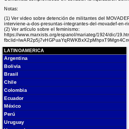
Notas:
(1) Ver video sobre detención de militantes del MOVADE
interviene-a-dos-presuntas-integrantes-del-movadef-en-ri
(2) Ver artículo sobre el feminismo:
https://www.marxists.org/espanol/mariateg/1924/dic/19.h
fbclid=IwAR2p5j7vHGPuaYqRWKBxX2pMhpxT9Mgn4C
LATINOAMERICA
Argentina
Bolivia
Brasil
Chile
Colombia
Ecuador
México
Perú
Uruguay