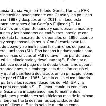
olencia García-Fujimori-Toledo-García-Humala-PPK
se intensifica notablemente con García y las políticas
ía en 1987 y después en el 2011. En todo este
omnipresentes Alan García y Fujimori (2). La
ada años antes por Belaunde y sus fuerzas armadas y
munes y los botaderos de cadáveres, prosigue con
ño desata la masacre de los penales en 1986, cuando
os y sospechosos de serlo. Con él comienzan los
 de apoyo y se multiplican los crímenes de guerra,
ndero Luminoso (SL). Dos hechos fundamentales para
lan con sus críticas al FMI no tuvo ni un par de años
risis inflacionaria y devaluatoria(3). Enfrentar al
stablece que el pago de la deuda externa no supere
xportaciones, sin embargo esta decisión causó el
 y que el país fuera declarado, en un principio, como
le por el FMI en 1986. Ante la crisis el mandatario
a partir de las recomendaciones del FMI-BM y la
s para combatir a SL. Fujimori continuo con esas
mael Guzmán e inaugurando mas formalmente el
siguientes presidentes solo hicieron mas de lo mismo.
anteriores hasta destruir las capacidades del
as públicas al Estado solo le quedaba como