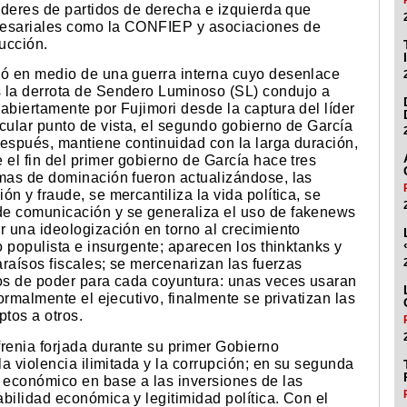
lideres de partidos de derecha e izquierda que
resariales como la CONFIEP y asociaciones de
ucción.
ió en medio de una guerra interna cuyo desenlace
s la derrota de Sendero Luminoso (SL) condujo a
abiertamente por Fujimori desde la captura del líder
cular punto de vista, el segundo gobierno de García
después, mantiene continuidad con la larga duración,
 el fin del primer gobierno de García hace tres
rmas de dominación fueron actualizándose, las
n y fraude, se mercantiliza la vida política, se
de comunicación y se generaliza el uso de fakenews
r una ideologización en torno al crecimiento
o populista e insurgente; aparecen los thinktanks y
araísos fiscales; se mercenarizan las fuerzas
tos de poder para cada coyuntura: unas veces usaran
normalmente el ejecutivo, finalmente se privatizan las
ptos a otros.
frenia forjada durante su primer Gobierno
la violencia ilimitada y la corrupción; en su segunda
o económico en base a las inversiones de las
bilidad económica y legitimidad política. Con el