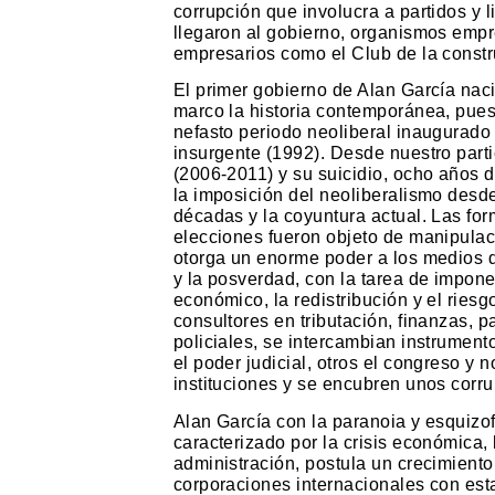
corrupción que involucra a partidos y 
llegaron al gobierno, organismos emp
empresarios como el Club de la constr
El primer gobierno de Alan García nac
marco la historia contemporánea, pue
nefasto periodo neoliberal inaugurado 
insurgente (1992). Desde nuestro parti
(2006-2011) y su suicidio, ocho años 
la imposición del neoliberalismo desde
décadas y la coyuntura actual. Las fo
elecciones fueron objeto de manipulació
otorga un enorme poder a los medios 
y la posverdad, con la tarea de impone
económico, la redistribución y el riesg
consultores en tributación, finanzas, p
policiales, se intercambian instrumen
el poder judicial, otros el congreso y 
instituciones y se encubren unos corru
Alan García con la paranoia y esquizo
caracterizado por la crisis económica, 
administración, postula un crecimient
corporaciones internacionales con esta