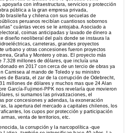
, apoyarla con infraestructura, servicios y protección
 obra pública a la gran empresa privada,
odo brasileña y chilena con sus secuelas de
s públicos peruanos recibían cuantiosos sobornos
darlas” cuántas veces se le antojaba. Asociado a
 electoral, coimas anticipadas y lavado de dinero a
 diseño neoliberal del país donde se instaura la
idroeléctricas, carreteras, grandes proyectos
orte urbano y otras concesiones fueron proyectos
rrea, Graña y Montero y otras. El proyecto más
e 7.328 millones de dólares, que incluía una
ndonado en 2017 con cerca de un tercio de obras ya
on Camisea al mando de Toledo y su ministro
es de Barata, el zar de la corrupción de Odebrecht,
 31 millones de dólares y muchos mas que 24 Alan
bre García-Fujimori-PPK nos revelaría que movieron
lares, si sumamos las privatizaciones, el
as por concesiones y adendas, la exoneración
ras, la apertura del mercado a capitales chilenos, los
raficantes, los cupos por protección y participación
 armas, venta de territorios, etc.
enocida, la corrupción y la narcopolítica -que
 Latina- también se intensifican hace 40 años. La