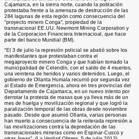
Cajamarca, en la sierra norte, cuando la población
protestaba frente a la amenaza de destrucción de las
284 lagunas de esta región como consecuencia del
“proyecto minero Conga”, propiedad de la
transnacional EE.UU. Newmont Mining Corporation y
de la Corporacion Financiera Internacioal, que hace
parte del banco Mundial (BM).
“El 3 de julio la represión policial se abatió sobre los
manifestantes que protestaban contra el
megaproyecto minero Conga y que habían tomado la
municipalidad de Celendín, con el saldo de 4 muertos,
una veintena de heridos y varios detenidos. Luego, el
gobierno de Ollanta Humala recurrió por segunda vez
al Estado de Emergencia, ahora en tres provincias del
Departamento de Cajamarca, en un nuevo intento por
derrotar la protesta de masas que ya lleva más de un
mes de huelga y movilización regional y que logró la
paralización temporal de las obras desde noviembre
pasado. Desde que asumió Ollanta, varias personas
han muerto a consecuencia de la reiterada represión a
las movilizaciones contra la depredación de las
transnacionales mineras como en Espinar-Cusco y
otras áreas”. (La Verdad Obrera, 5 de julio 2012).