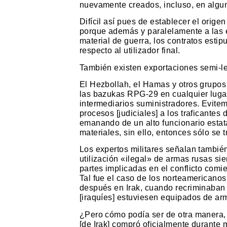
nuevamente creados, incluso, en algun
Difícil así pues de establecer el orige
porque además y paralelamente a las 
material de guerra, los contratos estip
respecto al utilizador final.
También existen exportaciones semi-le
El Hezbollah, el Hamas y otros grupo
las bazukas RPG-29 en cualquier lugar
intermediarios suministradores. Evitem
procesos [judiciales] a los traficante
emanando de un alto funcionario estata
materiales, sin ello, entonces sólo se t
Los expertos militares señalan también
utilización «ilegal» de armas rusas 
partes implicadas en el conflicto comie
Tal fue el caso de los norteamericano
después en Irak, cuando recriminaban 
[iraquíes] estuviesen equipados de ar
¿Pero cómo podía ser de otra manera, 
[de Irak] compró oficialmente durante