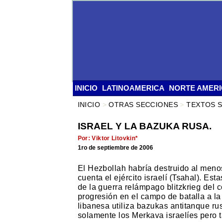
INICIO
LATINOAMERICA
NORTE AMER
INICIO
>
OTRAS SECCIONES
>
TEXTOS 
ISRAEL Y LA BAZUKA RUSA.
Por: Viktor Litovkin*
1ro de septiembre de 2006
El Hezbollah habría destruido al meno
cuenta el ejército israelí (Tsahal). Est
de la guerra relámpago blitzkrieg del 
progresión en el campo de batalla a l
libanesa utiliza bazukas antitanque ru
solamente los Merkava israelíes pero 