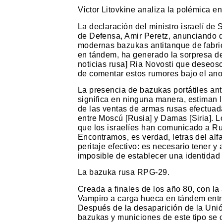
Víctor Litovkine analiza la polémica en
La declaración del ministro israelí de 
de Defensa, Amir Peretz, anunciando qu
modernas bazukas antitanque de fabric
en tándem, ha generado la sorpresa de 
noticias rusa] Ria Novosti que deseos
de comentar estos rumores bajo el an
La presencia de bazukas portátiles an
significa en ninguna manera, estiman
de las ventas de armas rusas efectuada
entre Moscú [Rusia] y Damas [Siria]. 
que los israelíes han comunicado a Ru
Encontramos, es verdad, letras del alfa
peritaje efectivo: es necesario tener 
imposible de establecer una identidad d
La bazuka rusa RPG-29.
Creada a finales de los año 80, con la
Vampiro a carga hueca en tándem entró
Después de la desaparición de la Unió
bazukas y municiones de este tipo se 