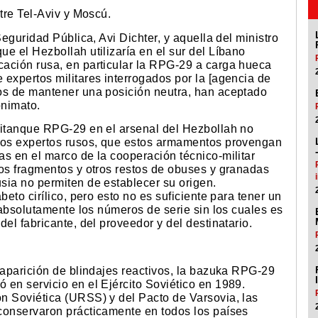
tre Tel-Aviv y Moscú.
Seguridad Pública, Avi Dichter, y aquella del ministro
e el Hezbollah utilizaría en el sur del Líbano
ación rusa, en particular la RPG-29 a carga hueca
expertos militares interrogados por la [agencia de
os de mantener una posición neutra, han aceptado
onimato.
titanque RPG-29 en el arsenal del Hezbollah no
 los expertos rusos, que estos armamentos provengan
s en el marco de la cooperación técnico-militar
Los fragmentos y otros restos de obuses y granadas
sia no permiten de establecer su origen.
beto cirílico, pero esto no es suficiente para tener un
y absolutamente los números de serie sin los cuales es
el fabricante, del proveedor y del destinatario.
 aparición de blindajes reactivos, la bazuka RPG-29
 en servicio en el Ejército Soviético en 1989.
n Soviética (URSS) y del Pacto de Varsovia, las
conservaron prácticamente en todos los países