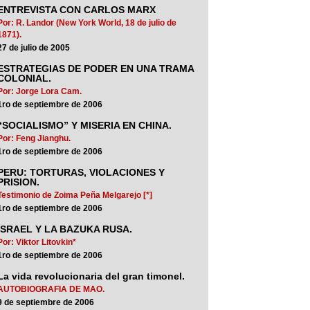
ENTREVISTA CON CARLOS MARX
Por: R. Landor (New York World, 18 de julio de
1871).
27 de julio de 2005
ESTRATEGIAS DE PODER EN UNA TRAMA
COLONIAL.
Por: Jorge Lora Cam.
1ro de septiembre de 2006
“SOCIALISMO” Y MISERIA EN CHINA.
Por: Feng Jianghu.
1ro de septiembre de 2006
PERU: TORTURAS, VIOLACIONES Y
PRISION.
Testimonio de Zoima Peña Melgarejo [*]
1ro de septiembre de 2006
ISRAEL Y LA BAZUKA RUSA.
Por: Viktor Litovkin*
1ro de septiembre de 2006
La vida revolucionaria del gran timonel.
AUTOBIOGRAFIA DE MAO.
9 de septiembre de 2006