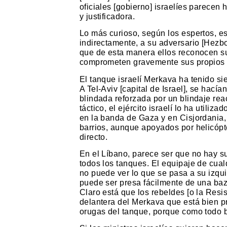
oficiales [gobierno] israelíes parecen
y justificadora.
Lo más curioso, según los espertos, e
indirectamente, a su adversario [Hezbol
que de esta manera ellos reconocen su
comprometen gravemente sus propios ej
El tanque israelí Merkava ha tenido si
A Tel-Aviv [capital de Israel], se hací
blindada reforzada por un blindaje rea
táctico, el ejército israelí lo ha utiliz
en la banda de Gaza y en Cisjordania
barrios, aunque apoyados por helicóp
directo.
En el Líbano, parece ser que no hay su
todos los tanques. El equipaje de cua
no puede ver lo que se pasa a su izqui
puede ser presa fácilmente de una baz
Claro está que los rebeldes [o la Resi
delantera del Merkava que está bien pr
orugas del tanque, porque como todo b