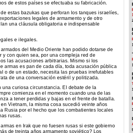
os de estos países se efectuaba su fabricación.
n de estas bazukas que perforan los tanques israelíes,
exportaciones legales de armamento y de otro
ulan una cláusula obligatoria e indispensable
gales e ilegales.
s armados del Medio Oriente han podido dotarse de
 y con quien sea, por una compleja red de
os las acusaciones arbitrarias. Mismo si los
s de armas es pan de cada día, toda acusación pública
l o de un estado, necesita las pruebas irrefutables
rata de una conversación estéril y politizada.
 una curiosa circunstancia. El debate de la
siempre comienza en el momento cuando una de las
nza a tener perdidas y bajas en el frente de batalla.
s en Vietnam, la misma cosa sucedió veinte años
a Rusia por el hecho que los combatientes locales
mas rusas.
armas en Irak que no fuesen rusas si este gobierno
 más de treinta años armamento soviético? Los