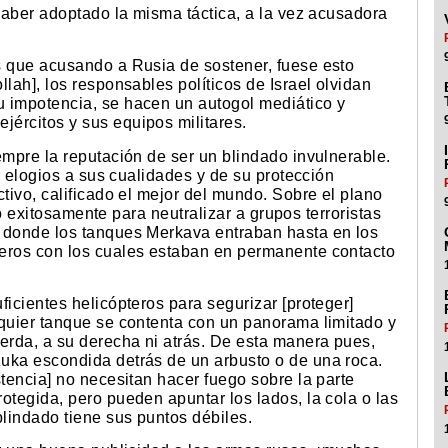
 haber adoptado la misma táctica, a la vez acusadora
s que acusando a Rusia de sostener, fuese esto
lah], los responsables políticos de Israel olvidan
 impotencia, se hacen un autogol mediático y
ércitos y sus equipos militares.
empre la reputación de ser un blindado invulnerable.
an elogios a sus cualidades y de su protección
ctivo, calificado el mejor del mundo. Sobre el plano
ado exitosamente para neutralizar a grupos terroristas
, donde los tanques Merkava entraban hasta en los
teros con los cuales estaban en permanente contacto
ficientes helicópteros para segurizar [proteger]
lquier tanque se contenta con un panorama limitado y
erda, a su derecha ni atrás. De esta manera pues,
uka escondida detrás de un arbusto o de una roca.
stencia] no necesitan hacer fuego sobre la parte
otegida, pero pueden apuntar los lados, la cola o las
lindado tiene sus puntos débiles.