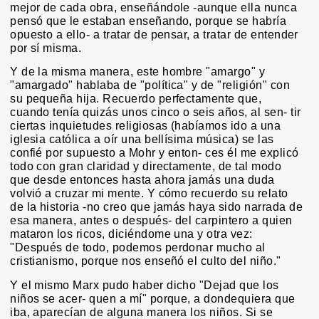
mejor de cada obra, enseñándole -aunque ella nunca
pensó que le estaban enseñando, porque se habría
opuesto a ello- a tratar de pensar, a tratar de entender
por sí misma.
Y de la misma manera, este hombre "amargo" y
"amargado" hablaba de "política" y de "religión" con
su pequeña hija. Recuerdo perfectamente que,
cuando tenía quizás unos cinco o seis años, al sen- tir
ciertas inquietudes religiosas (habíamos ido a una
iglesia católica a oír una bellísima música) se las
confié por supuesto a Mohr y enton- ces él me explicó
todo con gran claridad y directamente, de tal modo
que desde entonces hasta ahora jamás una duda
volvió a cruzar mi mente. Y cómo recuerdo su relato
de la historia -no creo que jamás haya sido narrada de
esa manera, antes o después- del carpintero a quien
mataron los ricos, diciéndome una y otra vez:
"Después de todo, podemos perdonar mucho al
cristianismo, porque nos enseñó el culto del niño."
Y el mismo Marx pudo haber dicho "Dejad que los
niños se acer- quen a mí" porque, a dondequiera que
iba, aparecían de alguna manera los niños. Si se