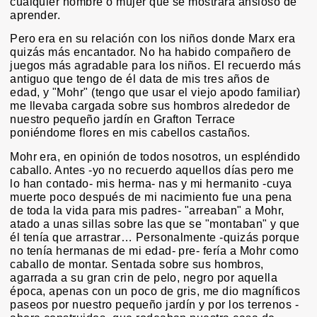
cualquier hombre o mujer que se mostrara ansioso de
aprender.
Pero era en su relación con los niños donde Marx era
quizás más encantador. No ha habido compañero de
juegos más agradable para los niños. El recuerdo más
antiguo que tengo de él data de mis tres años de
edad, y "Mohr" (tengo que usar el viejo apodo familiar)
me llevaba cargada sobre sus hombros alrededor de
nuestro pequeño jardín en Grafton Terrace
poniéndome flores en mis cabellos castaños.
Mohr era, en opinión de todos nosotros, un espléndido
caballo. Antes -yo no recuerdo aquellos días pero me
lo han contado- mis herma- nas y mi hermanito -cuya
muerte poco después de mi nacimiento fue una pena
de toda la vida para mis padres- "arreaban" a Mohr,
atado a unas sillas sobre las que se "montaban" y que
él tenía que arrastrar… Personalmente -quizás porque
no tenía hermanas de mi edad- pre- fería a Mohr como
caballo de montar. Sentada sobre sus hombros,
agarrada a su gran crin de pelo, negro por aquella
época, apenas con un poco de gris, me dio magníficos
paseos por nuestro pequeño jardín y por los terrenos -