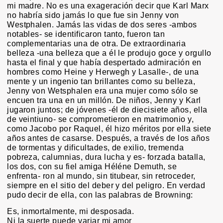
mi madre. No es una exageración decir que Karl Marx
no habría sido jamás lo que fue sin Jenny von
Westphalen. Jamás las vidas de dos seres -ambos
notables- se identificaron tanto, fueron tan
complementarias una de otra. De extraordinaria
belleza -una belleza que a él le produjo goce y orgullo
hasta el final y que había despertado admiración en
hombres como Heine y Herwegh y Lasalle-, de una
mente y un ingenio tan brillantes como su belleza,
Jenny von Wetsphalen era una mujer como sólo se
encuen tra una en un millón. De niños, Jenny y Karl
jugaron juntos; de jóvenes -él de diecisiete años, ella
de veintiuno- se comprometieron en matrimonio y,
como Jacobo por Raquel, él hizo méritos por ella siete
años antes de casarse. Después, a través de los años
de tormentas y dificultades, de exilio, tremenda
pobreza, calumnias, dura lucha y es- forzada batalla,
los dos, con su fiel amiga Héléne Demuth, se
enfrenta- ron al mundo, sin titubear, sin retroceder,
siempre en el sitio del deber y del peligro. En verdad
pudo decir de ella, con las palabras de Browning:
Es, inmortalmente, mi desposada.
Ni la suerte puede variar mi amor