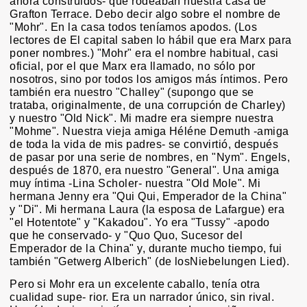
ahora construidos- que rodeaban nuestra casa de
Grafton Terrace. Debo decir algo sobre el nombre de
"Mohr". En la casa todos teníamos apodos. (Los
lectores de El capital saben lo hábil que era Marx para
poner nombres.) "Mohr" era el nombre habitual, casi
oficial, por el que Marx era llamado, no sólo por
nosotros, sino por todos los amigos más íntimos. Pero
también era nuestro "Challey" (supongo que se
trataba, originalmente, de una corrupción de Charley)
y nuestro "Old Nick". Mi madre era siempre nuestra
"Mohme". Nuestra vieja amiga Héléne Demuth -amiga
de toda la vida de mis padres- se convirtió, después
de pasar por una serie de nombres, en "Nym". Engels,
después de 1870, era nuestro "General". Una amiga
muy íntima -Lina Scholer- nuestra "Old Mole". Mi
hermana Jenny era "Qui Qui, Emperador de la China"
y "Di". Mi hermana Laura (la esposa de Lafargue) era
"el Hotentote" y "Kakadou". Yo era "Tussy" -apodo
que he conservado- y "Quo Quo, Sucesor del
Emperador de la China" y, durante mucho tiempo, fui
también "Getwerg Alberich" (de losNiebelungen Lied).
Pero si Mohr era un excelente caballo, tenía otra
cualidad supe- rior. Era un narrador único, sin rival.