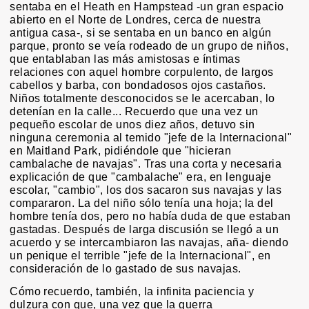
sentaba en el Heath en Hampstead -un gran espacio
abierto en el Norte de Londres, cerca de nuestra
antigua casa-, si se sentaba en un banco en algún
parque, pronto se veía rodeado de un grupo de niños,
que entablaban las más amistosas e íntimas
relaciones con aquel hombre corpulento, de largos
cabellos y barba, con bondadosos ojos castaños.
Niños totalmente desconocidos se le acercaban, lo
detenían en la calle... Recuerdo que una vez un
pequeño escolar de unos diez años, detuvo sin
ninguna ceremonia al temido "jefe de la Internacional"
en Maitland Park, pidiéndole que "hicieran
cambalache de navajas". Tras una corta y necesaria
explicación de que "cambalache" era, en lenguaje
escolar, "cambio", los dos sacaron sus navajas y las
compararon. La del niño sólo tenía una hoja; la del
hombre tenía dos, pero no había duda de que estaban
gastadas. Después de larga discusión se llegó a un
acuerdo y se intercambiaron las navajas, aña- diendo
un penique el terrible "jefe de la Internacional", en
consideración de lo gastado de sus navajas.
Cómo recuerdo, también, la infinita paciencia y
dulzura con que, una vez que la guerra