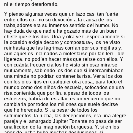
ni el tiempo deteriorarlo.
Y pienso algunas veces que un lazo casi tan fuerte
entre ellos co- mo su devoción a la causa de los
trabajadores era su inmenso sentido del humor. No
hay duda de que nadie ha gozado más de un buen
chiste que ellos dos. Una y otra vez -especialmente si
la ocasión exigía decoro y compostura-, los he visto
reír hasta que las lágrimas corrían por sus mejillas y,
aun aquellos inclinados a molestarse por tan terri- ble
ligereza, no podían hacer más que reírse con ellos. Y
con cuánta frecuencia los he visto sin osar mirarse
mutuamente, sabiendo los dos que si intercambiaban
una mirada no podrían contener la risa. Ver a los dos
con los ojos fijos en cualquier otra cosa, para todo el
mundo como dos niños de escuela, sofocados de una
risa contenida que por fin, a pesar de todos los
esfuerzos, habría de estallar, es un recuerdo que no
cambiaría por todos los millones que suele decirse
que he heredado. Sí, a pesar de todos los
sufrimientos, la lucha, las decepciones, era una alegre
pareja y el amargado Júpiter Tonante no pasa de ser
una ficción de la imaginación burguesa. Y, si en los
años de lucha hubo muchas desilusiones, si