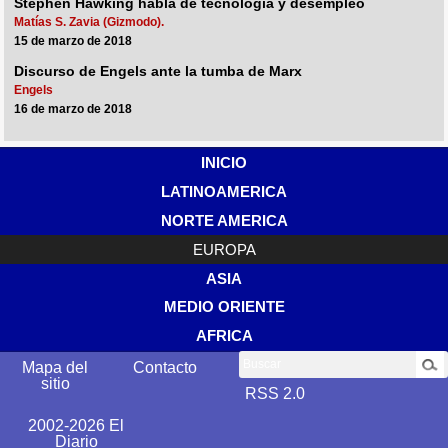
Stephen Hawking habla de tecnología y desempleo
Matías S. Zavia (Gizmodo).
15 de marzo de 2018
Discurso de Engels ante la tumba de Marx
Engels
16 de marzo de 2018
INICIO
LATINOAMERICA
NORTE AMERICA
EUROPA
ASIA
MEDIO ORIENTE
AFRICA
Buscar
Mapa del
Contacto
sitio
RSS 2.0
2002-2026 El
Diario