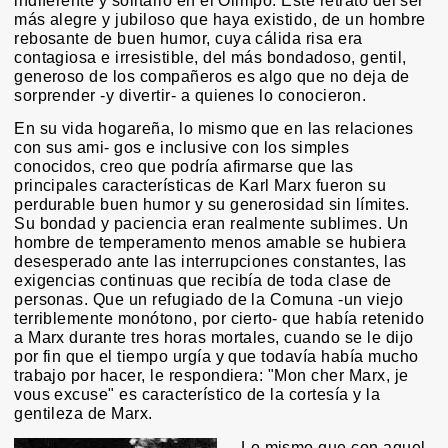
indiferente y solitario en el Olimpo. Este retrato del ser
más alegre y jubiloso que haya existido, de un hombre
rebosante de buen humor, cuya cálida risa era
contagiosa e irresistible, del más bondadoso, gentil,
generoso de los compañeros es algo que no deja de
sorprender -y divertir- a quienes lo conocieron.
En su vida hogareña, lo mismo que en las relaciones
con sus ami- gos e inclusive con los simples
conocidos, creo que podría afirmarse que las
principales características de Karl Marx fueron su
perdurable buen humor y su generosidad sin límites.
Su bondad y paciencia eran realmente sublimes. Un
hombre de temperamento menos amable se hubiera
desesperado ante las interrupciones constantes, las
exigencias continuas que recibía de toda clase de
personas. Que un refugiado de la Comuna -un viejo
terriblemente monótono, por cierto- que había retenido
a Marx durante tres horas mortales, cuando se le dijo
por fin que el tiempo urgía y que todavía había mucho
trabajo por hacer, le respondiera: "Mon cher Marx, je
vous excuse" es característico de la cortesía y la
gentileza de Marx.
Lo mismo que con aquel