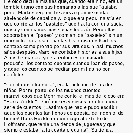
He oído decir a mis tías que, cuando era niño, era un
terrible tirano con sus hermanas a las que "guiaba"
por el Markusberg en Treveris a gran velocidad,
sirviéndole de caballos y, lo que era peor, insistía en
que comieran los "pasteles" que hacía con una sucia
masa y con manos más sucias todavía. Pero ellas
soportaban el "paseo" y comían los "pasteles" sin un
murmullo, para escuchar las historias que Karl les
contaba como premio por sus virtudes. Y así, muchos
años después, Marx les contaba historias a sus hijas.
A mis hermanas -yo era entonces demasiado
pequeña- les contaba cuentos cuando iban de paseo,
y aquellos cuentos se medían por millas no por
capítulos.
"Cuéntanos otra milla", era la petición de las dos
niñas. Por mi parte, de los muchos cuentos
maravillosos que Mohr me contó, el más delicioso era
"Hans Röckle". Duró meses y meses; era toda una
serie de cuentos. ¡Lástima que nadie pudo escribir
aquellos cuentos tan llenos de poesía, de ingenio, de
humor! Hans Röckle era un mago al esti- lo de
Hoffmann, que tenía una tienda de juguetes y que
siempre estaba "a la cuarta pregunta". Su tienda