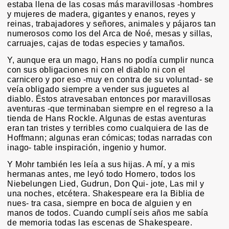
estaba llena de las cosas más maravillosas -hombres
y mujeres de madera, gigantes y enanos, reyes y
reinas, trabajadores y señores, animales y pájaros tan
numerosos como los del Arca de Noé, mesas y sillas,
carruajes, cajas de todas especies y tamaños.
Y, aunque era un mago, Hans no podía cumplir nunca
con sus obligaciones ni con el diablo ni con el
carnicero y por eso -muy en contra de su voluntad- se
veía obligado siempre a vender sus juguetes al
diablo. Éstos atravesaban entonces por maravillosas
aventuras -que terminaban siempre en el regreso a la
tienda de Hans Rockle. Algunas de estas aventuras
eran tan tristes y terribles como cualquiera de las de
Hoffmann; algunas eran cómicas; todas narradas con
inago- table inspiración, ingenio y humor.
Y Mohr también les leía a sus hijas. A mí, y a mis
hermanas antes, me leyó todo Homero, todos los
Niebelungen Lied, Gudrun, Don Qui- jote, Las mil y
una noches, etcétera. Shakespeare era la Biblia de
nues- tra casa, siempre en boca de alguien y en
manos de todos. Cuando cumplí seis años me sabía
de memoria todas las escenas de Shakespeare.