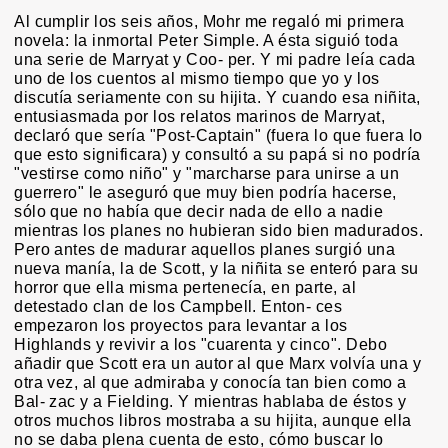
Al cumplir los seis años, Mohr me regaló mi primera
novela: la inmortal Peter Simple. A ésta siguió toda
una serie de Marryat y Coo- per. Y mi padre leía cada
uno de los cuentos al mismo tiempo que yo y los
discutía seriamente con su hijita. Y cuando esa niñita,
entusiasmada por los relatos marinos de Marryat,
declaró que sería "Post-Captain" (fuera lo que fuera lo
que esto significara) y consultó a su papá si no podría
"vestirse como niño" y "marcharse para unirse a un
guerrero" le aseguró que muy bien podría hacerse,
sólo que no había que decir nada de ello a nadie
mientras los planes no hubieran sido bien madurados.
Pero antes de madurar aquellos planes surgió una
nueva manía, la de Scott, y la niñita se enteró para su
horror que ella misma pertenecía, en parte, al
detestado clan de los Campbell. Enton- ces
empezaron los proyectos para levantar a los
Highlands y revivir a los "cuarenta y cinco". Debo
añadir que Scott era un autor al que Marx volvía una y
otra vez, al que admiraba y conocía tan bien como a
Bal- zac y a Fielding. Y mientras hablaba de éstos y
otros muchos libros mostraba a su hijita, aunque ella
no se daba plena cuenta de esto, cómo buscar lo