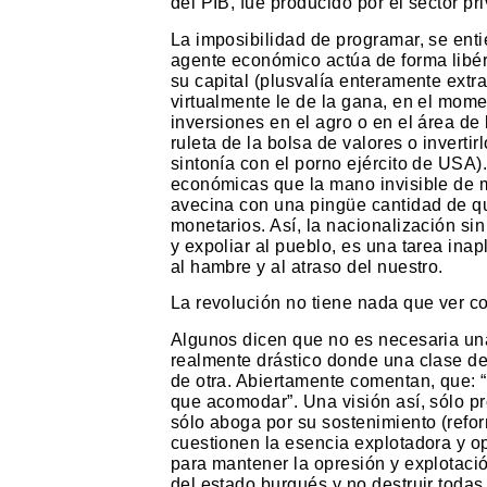
del PIB, fue producido por el sector pr
La imposibilidad de programar, se ent
agente económico actúa de forma libér
su capital (plusvalía enteramente extr
virtualmente le de la gana, en el mome
inversiones en el agro o en el área de
ruleta de la bolsa de valores o inverti
sintonía con el porno ejército de USA)
económicas que la mano invisible de m
avecina con una pingüe cantidad de q
monetarios. Así, la nacionalización si
y expoliar al pueblo, es una tarea ina
al hambre y al atraso del nuestro.
La revolución no tiene nada que ver c
Algunos dicen que no es necesaria una 
realmente drástico donde una clase de
de otra. Abiertamente comentan, que: “
que acomodar”. Una visión así, sólo pr
sólo aboga por su sostenimiento (refo
cuestionen la esencia explotadora y o
para mantener la opresión y explotació
del estado burgués y no destruir todas