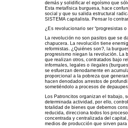
demás y solidificar el egoísmo que só
Esta metafísica burguesa, hace confund
social y que su salida estructural rad
SISTEMA capitalista. Pensar lo contra
¿Es revolucionario ser “progresistas o
La revolución no son pasitos que se d
chapucera. La revolución tiene enemig
reformistas. ¿Quiénes son?, la burguesí
progresismo niegan la revolución. La b
que realizan otros, contratados bajo 
informales, legales o ilegales (burgues
se esfuerzan denodamente en acumula
proporcional a la pobreza que generan
hacen denodados arrestos de profundi
sometiéndolo a procesos de depauperaci
Los Patroncitos organizan el trabajo, 
determinada actividad, por ello, contr
totalidad de bienes que debemos consu
reducida, direcciona todos los proces
concentrada y centralizada del capital
medios de producción que sirven para 