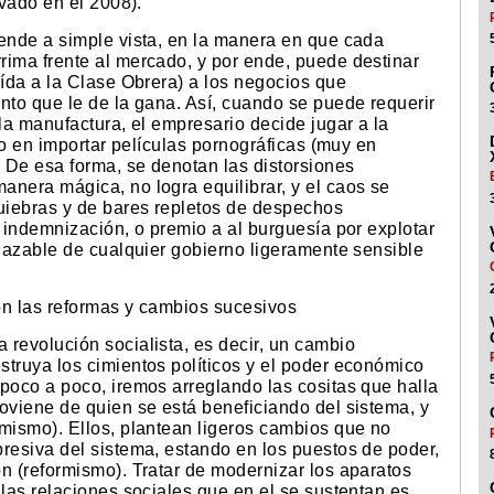
ivado en el 2008).
iende a simple vista, en la manera en que cada
rima frente al mercado, y por ende, puede destinar
aída a la Clase Obrera) a los negocios que
nto que le de la gana. Así, cuando se puede requerir
 la manufactura, el empresario decide jugar a la
rlo en importar películas pornográficas (muy en
. De esa forma, se denotan las distorsiones
anera mágica, no logra equilibrar, y el caos se
uiebras y de bares repletos de despechos
n indemnización, o premio a al burguesía por explotar
plazable de cualquier gobierno ligeramente sensible
on las reformas y cambios sucesivos
revolución socialista, es decir, un cambio
struya los cimientos políticos y el poder económico
poco a poco, iremos arreglando las cositas que halla
oviene de quien se está beneficiando del sistema, y
rmismo). Ellos, plantean ligeros cambios que no
presiva del sistema, estando en los puestos de poder,
n (reformismo). Tratar de modernizar los aparatos
 las relaciones sociales que en el se sustentan es