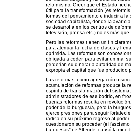
reformismo. Creer que el Estado hecho 
útil para la transformación (es reform
formas del pensamiento e inducir a la 
sociedad capitalista, donde la avarici
se desarrolla en los centros de deform
televisión, prensa etc.) no es más que
Pero las reformas tienen un fin claram
para atenuar la lucha de clases y fren
oprimida. Las reformas son concesion
obligada a ceder, para evitar un mal su
perderían su dineraria autoridad de man
expropia el capital que fue producido p
Las reformas, como agregación o sumat
acumulación de reformas produce la rev
espíritu de transformación del sistema
administradores de ese bodrio, en frí
buenas reformas resulta en revolució
poder de la burguesía, pero la burgu
ejerce presiones para seguir fortaleci
radica en su próximo regreso al poder 
cuestionaron su proceder (el fascismo
burguesas” de Allende, causó la muerte