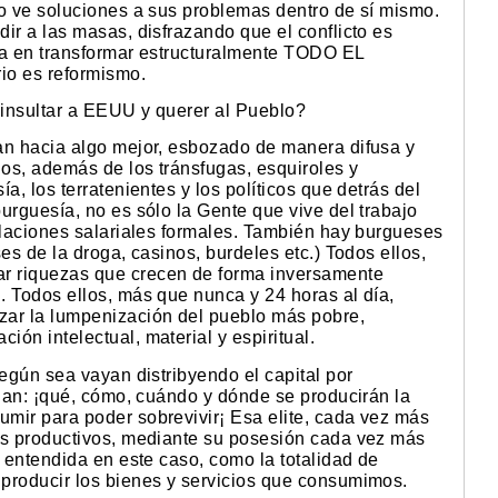
lo ve soluciones a sus problemas dentro de sí mismo.
ir a las masas, disfrazando que el conflicto es
ica en transformar estructuralmente TODO EL
rio es reformismo.
 insultar a EEUU y querer al Pueblo?
an hacia algo mejor, esbozado de manera difusa y
os, además de los tránsfugas, esquiroles y
a, los terratenientes y los políticos que detrás del
urguesía, no es sólo la Gente que vive del trabajo
relaciones salariales formales. También hay burgueses
es de la droga, casinos, burdeles etc.) Todos ellos,
r riquezas que crecen de forma inversamente
. Todos ellos, más que nunca y 24 horas al día,
zar la lumpenización del pueblo más pobre,
ón intelectual, material y espiritual.
según sea vayan distribyendo el capital por
olan: ¡qué, cómo, cuándo y dónde se producirán la
mir para poder sobrevivir¡ Esa elite, cada vez más
os productivos, mediante su posesión cada vez más
, entendida en este caso, como la totalidad de
producir los bienes y servicios que consumimos.