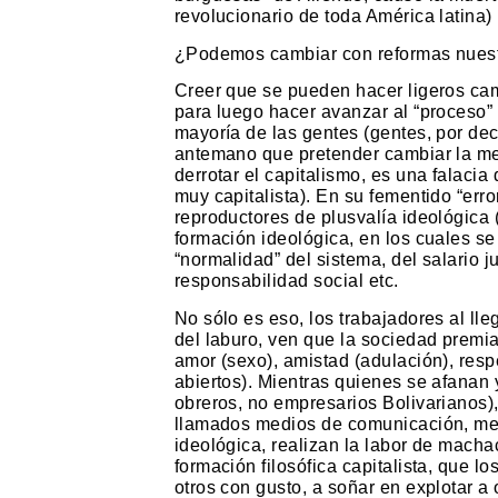
revolucionario de toda América latina)
¿Podemos cambiar con reformas nuestr
Creer que se pueden hacer ligeros cam
para luego hacer avanzar al “proceso” 
mayoría de las gentes (gentes, por de
antemano que pretender cambiar la men
derrotar el capitalismo, es una falaci
muy capitalista). En su fementido “err
reproductores de plusvalía ideológica 
formación ideológica, en los cuales se 
“normalidad” del sistema, del salario 
responsabilidad social etc.
No sólo es eso, los trabajadores al lleg
del laburo, ven que la sociedad premia
amor (sexo), amistad (adulación), resp
abiertos). Mientras quienes se afanan
obreros, no empresarios Bolivarianos)
llamados medios de comunicación, m
ideológica, realizan la labor de machac
formación filosófica capitalista, que l
otros con gusto, a soñar en explotar a