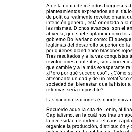
Ante la copia de métodos burgueses de 
planteamientos expresados en el títul
de política realmente revolucionaria qu
intención general, está orientada a la 
las mismas. Dichos avances, son el an
abyecta, que suele aplaudir como foca
gobierno Bolivariano como: El trueque
legítimas del desarrollo superior de l
por quienes blandiendo blasones rojos
Tres resultados y a la vez conquistas 
revoluciones e intentos, son aborreci
que cambie y a la más exasperante ral
¿Pero por qué sucede eso?, ¿Cómo se 
altisonante unidad y de un metafísico 
sociedad del bienestar, que la histori
reformas sería imposible?
Las nacionalizaciones (sin indemnizac
Recuerdo aquella cita de Lenin, al fina
Capitalismo, en la cuál nos trae un a
la necesidad de ordenar el caos capita
organice la producción, distribución 
estructurales de la población. Todo el