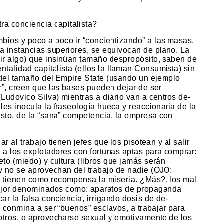
a conciencia capitalista?
bios y poco a poco ir “concientizando” a las masas,
a instancias superiores, se equivocan de plano. La
cir algo) que insinúan tamaño despropósito, saben de
talidad capitalista (ellos la llaman Consumista) sin
a del tamaño del Empire State (usando un ejemplo
or”, creen que las bases pueden dejar de ser
(Ludovico Silva) mientras a diario van a centros de-
les inocula la fraseología hueca y reaccionaria de la
justo, de la “sana” competencia, la empresa con
ar al trabajo tienen jefes que los pisotean y al salir
 a los explotadores con fortunas aptas para comprar:
eto (miedo) y cultura (libros que jamás serán
 y no se aprovechan del trabajo de nadie (OJO:
, tienen como recompensa la miseria. ¿Más?, los mal
ejor denominados como: aparatos de propaganda
ar la falsa conciencia, irrigando dosis de de-
os conmina a ser “buenos” esclavos, a trabajar para
 otros, o aprovecharse sexual y emotivamente de los