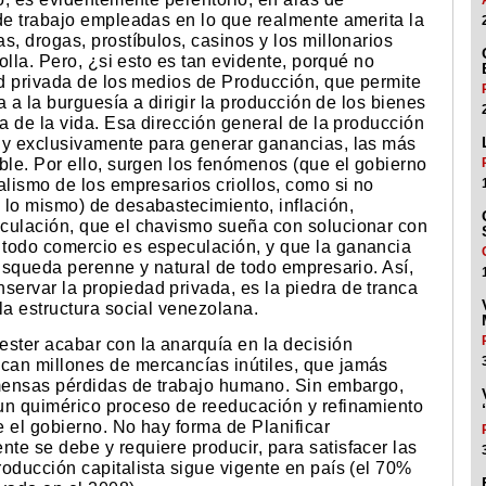
 de trabajo empleadas en lo que realmente amerita la
s, drogas, prostíbulos, casinos y los millonarios
iolla. Pero, ¿si esto es tan evidente, porqué no
ad privada de los medios de Producción, que permite
a a la burguesía a dirigir la producción de los bienes
ia de la vida. Esa dirección general de la producción
 y exclusivamente para generar ganancias, las más
ble. Por ello, surgen los fenómenos (que el gobierno
alismo de los empresarios criollos, como si no
 lo mismo) de desabastecimiento, inflación,
eculación, que el chavismo sueña con solucionar con
 todo comercio es especulación, y que la ganancia
búsqueda perenne y natural de todo empresario. Así,
ervar la propiedad privada, es la piedra de tranca
la estructura social venezolana.
ester acabar con la anarquía en la decisión
can millones de mercancías inútiles, que jamás
nmensas pérdidas de trabajo humano. Sin embargo,
un quimérico proceso de reeducación y refinamiento
 el gobierno. No hay forma de Planificar
te se debe y requiere producir, para satisfacer las
oducción capitalista sigue vigente en país (el 70%