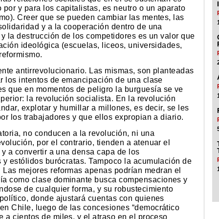
por y para los capitalistas, es neutro o un aparato
ismo). Creer que se pueden cambiar las mentes, las
solidaridad y a la cooperación dentro de una
a y la destrucción de los competidores es un valor que
ación ideológica (escuelas, liceos, universidades,
 reformismo.
ente antirrevolucionario. Las mismas, son planteadas
ar los intentos de emancipación de una clase
es que en momentos de peligro la burguesía se ve
perior: la revolución socialista. En la revolución
dar, explotar y humillar a millones, es decir, se les
or los trabajadores y que ellos expropian a diario.
oria, no conducen a la revolución, ni una
olución, por el contrario, tienden a atenuar el
, y a convertir a una densa capa de los
os y estólidos burócratas. Tampoco la acumulación de
n. Las mejores reformas apenas podrían medran el
esía como clase dominante busca compensaciones y
éndose de cualquier forma, y su robustecimiento
político, donde ajustará cuentas con quienes
 en Chile, luego de las concesiones “democrático
 a cientos de miles, y el atraso en el proceso