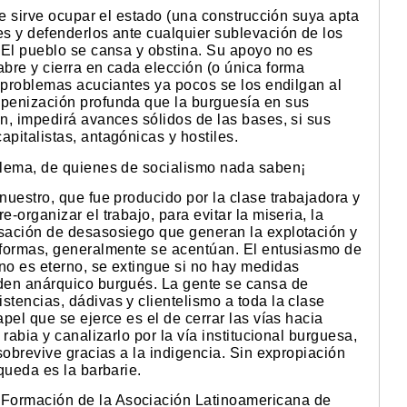
que sirve ocupar el estado (una construcción suya apta
es y defenderlos ante cualquier sublevación de los
. El pueblo se cansa y obstina. Su apoyo no es
abre y cierra en cada elección (o única forma
os problemas acuciantes ya pocos se los endilgan al
mpenización profunda que la burguesía en sus
ón, impedirá avances sólidos de las bases, si sus
apitalistas, antagónicas y hostiles.
dilema, de quienes de socialismo nada saben¡
 nuestro, que fue producido por la clase trabajadora y
-organizar el trabajo, para evitar la miseria, la
nsación de desasosiego que generan la explotación y
reformas, generalmente se acentúan. El entusiasmo de
no es eterno, se extingue si no hay medidas
rden anárquico burgués. La gente se cansa de
stencias, dádivas y clientelismo a toda la clase
apel que se ejerce es el de cerrar las vías hacia
 rabia y canalizarlo por la vía institucional burguesa,
 sobrevive gracias a la indigencia. Sin expropiación
 queda es la barbarie.
 Formación de la Asociación Latinoamericana de