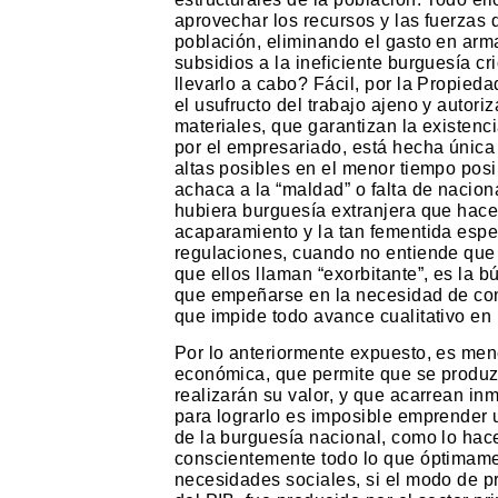
aprovechar los recursos y las fuerzas
población, eliminando el gasto en arma
subsidios a la ineficiente burguesía cr
llevarlo a cabo? Fácil, por la Propied
el usufructo del trabajo ajeno y autoriz
materiales, que garantizan la existenc
por el empresariado, está hecha única
altas posibles en el menor tiempo posi
achaca a la “maldad” o falta de nacion
hubiera burguesía extranjera que hace
acaparamiento y la tan fementida esp
regulaciones, cuando no entiende que
que ellos llaman “exorbitante”, es la 
que empeñarse en la necesidad de cons
que impide todo avance cualitativo en 
Por lo anteriormente expuesto, es men
económica, que permite que se produz
realizarán su valor, y que acarrean i
para lograrlo es imposible emprender 
de la burguesía nacional, como lo hace
conscientemente todo lo que óptimamen
necesidades sociales, si el modo de pr