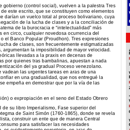
gobierno (control social), vuelven a la palestra Tres
o de este escrito, que se constituyen como elementos
e darían un vuelco total al proceso bolivariano, cuya
negación de la lucha de clases y a la conciliación de
atema de la burocracia e “intelectualidad” más
s en circo, cualquier novedosa ocurrencia del
 o el Banco Popular (Proudhon). Tres expresiones
a lucha de clases, son frecuentemente estigmatizadas
, argumentan la imposibilidad de mayor velocidad.
teóricas llevadas a la praxis en decenas de
das por quienes tras bambalinas, apuestan a nada
entización del ya gradual Proceso venezolano.
vadean las urgentes tareas en aras de una
confiar en una gradualidad, que nos entregué la
a se empeña en demostrar que por la vía de las
ión) o expropiación en el seno del Estado Obrero
l de su libro Imperialismo, Fase superior del
potegma de Saint Simón (1760-1865), donde se revela
lista, construir un ente que de manera Central
y consumo para satisfacer las necesidades
lo, es evidentemente perentorio, en aras de