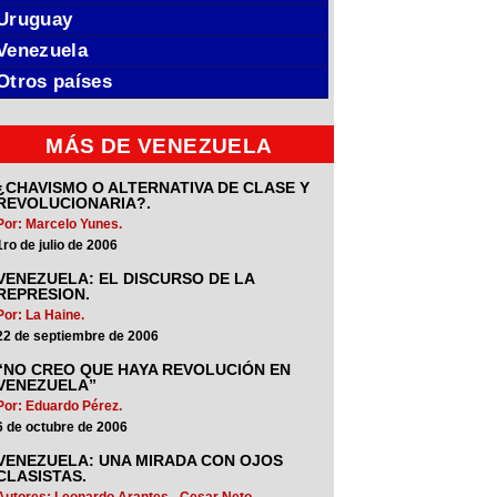
Uruguay
Venezuela
Otros países
MÁS DE VENEZUELA
¿CHAVISMO O ALTERNATIVA DE CLASE Y
REVOLUCIONARIA?.
Por: Marcelo Yunes.
1ro de julio de 2006
VENEZUELA: EL DISCURSO DE LA
REPRESION.
Por: La Haine.
22 de septiembre de 2006
“NO CREO QUE HAYA REVOLUCIÓN EN
VENEZUELA”
Por: Eduardo Pérez.
6 de octubre de 2006
VENEZUELA: UNA MIRADA CON OJOS
CLASISTAS.
Autores: Leonardo Arantes - Cesar Neto.