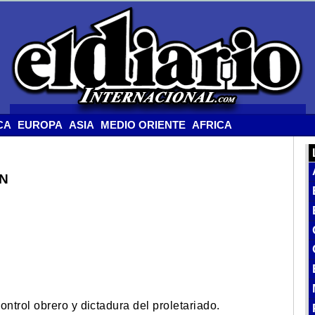
CA
EUROPA
ASIA
MEDIO ORIENTE
AFRICA
N
ntrol obrero y dictadura del proletariado.