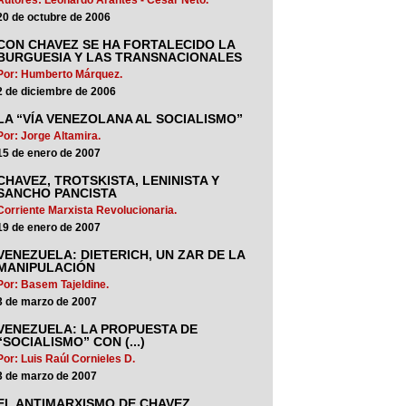
20 de octubre de 2006
CON CHAVEZ SE HA FORTALECIDO LA
BURGUESIA Y LAS TRANSNACIONALES
Por: Humberto Márquez.
2 de diciembre de 2006
LA “VÍA VENEZOLANA AL SOCIALISMO”
Por: Jorge Altamira.
15 de enero de 2007
CHAVEZ, TROTSKISTA, LENINISTA Y
SANCHO PANCISTA
Corriente Marxista Revolucionaria.
19 de enero de 2007
VENEZUELA: DIETERICH, UN ZAR DE LA
MANIPULACIÓN
Por: Basem Tajeldine.
3 de marzo de 2007
VENEZUELA: LA PROPUESTA DE
“SOCIALISMO” CON (...)
Por: Luis Raúl Cornieles D.
3 de marzo de 2007
EL ANTIMARXISMO DE CHAVEZ