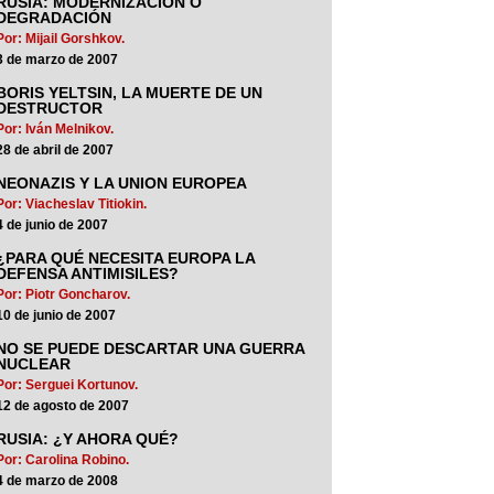
RUSIA: MODERNIZACIÓN O
DEGRADACIÓN
Por: Mijail Gorshkov.
3 de marzo de 2007
BORIS YELTSIN, LA MUERTE DE UN
DESTRUCTOR
Por: Iván Melnikov.
28 de abril de 2007
NEONAZIS Y LA UNION EUROPEA
Por: Viacheslav Titiokin.
4 de junio de 2007
¿PARA QUÉ NECESITA EUROPA LA
DEFENSA ANTIMISILES?
Por: Piotr Goncharov.
10 de junio de 2007
NO SE PUEDE DESCARTAR UNA GUERRA
NUCLEAR
Por: Serguei Kortunov.
12 de agosto de 2007
RUSIA: ¿Y AHORA QUÉ?
Por: Carolina Robino.
4 de marzo de 2008