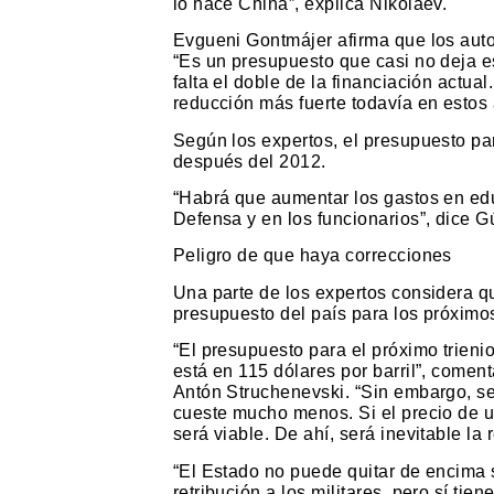
lo hace China”, explica Nikolaev.
Evgueni Gontmájer afirma que los auto
“Es un presupuesto que casi no deja e
falta el doble de la financiación actu
reducción más fuerte todavía en estos
Según los expertos, el presupuesto pa
después del 2012.
“Habrá que aumentar los gastos en edu
Defensa y en los funcionarios”, dice G
Peligro de que haya correcciones
Una parte de los expertos considera qu
presupuesto del país para los próximos
“El presupuesto para el próximo trienio
está en 115 dólares por barril”, comen
Antón Struchenevski. “Sin embargo, se
cueste mucho menos. Si el precio de un
será viable. De ahí, será inevitable la 
“El Estado no puede quitar de encima
retribución a los militares, pero sí tien