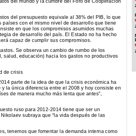
atos del mundo y la cumbre del Foro de Cooperación
stos del presupuesto equivale al 38% del PIB, lo que
os países con el mismo nivel de desarrollo que tiene
consiste en que los compromisos asumidos muchas
tegia de desarrollo del país. El Estado no ha hecho
i será capaz de cumplir sus compromisos.
 gastos. Se observa un cambio de rumbo de los
, salud, educación) hacia los gastos no productivos
d de crisis
2014 parte de la idea de que la crisis económica ha
 y la única diferencia entre el 2008 y hoy consiste en
íses de manera mucho más lenta que antes”,
puesto ruso para 2012-2014 tiene que ser un
or Nikolaev subraya que “la vida después de las
les, tenemos que fomentar la demanda interna como