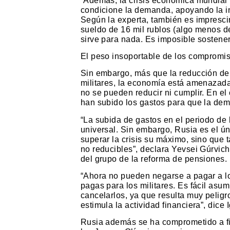
“Además, la crisis económica mundial 
condicione la demanda, apoyando la in
Según la experta, también es imprescind
sueldo de 16 mil rublos (algo menos de
sirve para nada. Es imposible sostener 
El peso insoportable de los compromi
Sin embargo, más que la reducción de 
militares, la economía está amenazad
no se pueden reducir ni cumplir. En el
han subido los gastos para que la de
“La subida de gastos en el periodo de l
universal. Sin embargo, Rusia es el ún
superar la crisis su máximo, sino que
no reducibles”, declara Yevsei Gúrvic
del grupo de la reforma de pensiones.
“Ahora no pueden negarse a pagar a l
pagas para los militares. Es fácil asu
cancelarlos, ya que resulta muy pelig
estimula la actividad financiera”, dice 
Rusia además se ha comprometido a fin