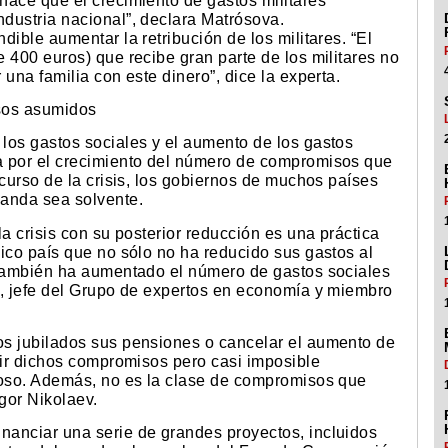
hace que el crecimiento de gastos militares
dustria nacional”, declara Matrósova.
ible aumentar la retribución de los militares. “El
 400 euros) que recibe gran parte de los militares no
una familia con este dinero”, dice la experta.
sos asumidos
los gastos sociales y el aumento de los gastos
a por el crecimiento del número de compromisos que
 curso de la crisis, los gobiernos de muchos países
manda sea solvente.
a crisis con su posterior reducción es una práctica
ico país que no sólo no ha reducido sus gastos al
 también ha aumentado el número de gastos sociales
h, jefe del Grupo de expertos en economía y miembro
os jubilados sus pensiones o cancelar el aumento de
mir dichos compromisos pero casi imposible
roso. Además, no es la clase de compromisos que
Igor Nikolaev.
anciar una serie de grandes proyectos, incluidos